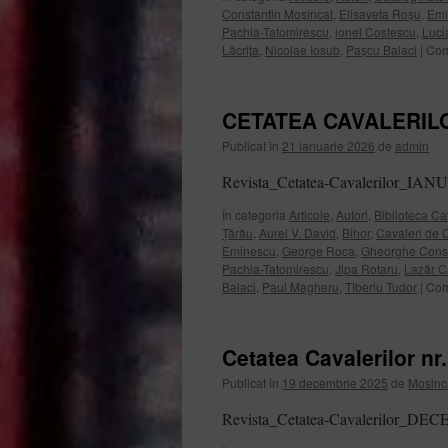
Constantin Moșincat
,
Elisaveta Roșu
,
Emi
Pachia-Tatomirescu
,
ionel Costescu
,
Luci
Lăcrița
,
Nicolae Iosub
,
Pașcu Balaci
|
Com
CETATEA CAVALERILOR
Publicat în
21 ianuarie 2026
de
admin
Revista_Cetatea-Cavalerilor_IA
În categoria
Articole
,
Autori
,
Biblioteca Cav
Țărău
,
Aurel V. David
,
Bihor
,
Cavaleri de C
Eminescu
,
George Roca
,
Gheorghe Const
Pachia-Tatomirescu
,
Jipa Rotaru
,
Lazăr C
Balaci
,
Paul Magheru
,
Tiberiu Tudor
|
Com
Cetatea Cavalerilor n
Publicat în
19 decembrie 2025
de
Mosinc
Revista_Cetatea-Cavalerilor_