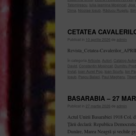
Tatomirescu
,
Iulia-Iasmina Moșincat
,
Jipa
Dima
,
Nicolae Iosub
,
Răducu Rușețu
,
Sim
CETATEA CAVALERILOR
Publicat în
10 aprilie 2026
de
admin
Revista_Cetatea-Cavalerilor_APR
În categoria
Articole
,
Autori
,
Catalog Autor
David
,
Constantin Moșincat
,
Dumitru Pre
Înviat
,
ioan Aurel Pop
,
Ioan Scurtu
,
Ion Pa
Iosub
,
Pașcu Balaci
,
Paul Magheru
,
Tiber
BASARABIA – 27 MAR
Publicat în
27 martie 2026
de
admin
Actul Unirii Basarabiei 1918 Col. d
Ţării declară: Republica Democratic
Dunăre, Marea Neagră şi vechile gr