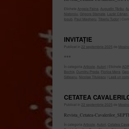
Etichete
Angela Faina
,
Augustin Țărău
,
Au
Nistoroiu
,
Grigore Stamate
,
Lazăr Cârjan
Iosub
,
Paul Magheru
,
Tiberiu Tudor
|
Come
INVITAȚIE
Publicat în
22 septembrie 2025
de
Mosinc
***
În categoria
Articole
,
Autori
|
Etichete
ADR
Bochiș
,
Dumitru Preda
,
Florica Mera
,
Geo
Săteanu
,
Nicolae Titulescu
|
Lasă un com
CETATEA CAVALERILO
Publicat în
22 septembrie 2025
de
Mosinc
Revista_Cetatea-Cavalerilor_S
În categoria
Articole
,
Autori
,
Cetatea Caval