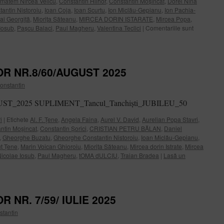
amatem Nircea Velicu
,
Constantin Hlihor
,
Constantin Moșincat
,
Dorel Nina
antin Nistoroiu
,
Ioan Coja
,
Ioan Scurtu
,
Ion Miclău-Gepianu
,
Ion Pachia-
ai Georgiță
,
Miorița Săteanu
,
MIRCEA DORIN ISTARATE
,
Mircea Popa
,
Iosub
,
Pașcu Balaci
,
Paul Magheru
,
Valentina Teclici
|
Comentariile sunt
R NR.8/60/AUGUST 2025
onstantin
AUGUST_2025 SUPLIMENT_Tancul_Tanchiști_JUBILEU_50
i
|
Etichete
Al. F. Țene
,
Angela Faina
,
Aurel V. David
,
Aurelian Popa Stavri
,
ntin Moșincat
,
Constantin Șorici
,
CRISTIAN PETRU BĂLAN
,
Daniel
,
Gheorghe Buzatu
,
Gheorghe Constantin Nistoroiu
,
Ioan Miclău-Gepianu
,
uț Țene
,
Marin Voican Ghioroiu
,
Miorița Săteanu
,
Mircea dorin Istrate
,
Mircea
icolae Iosub
,
Paul Magheru
,
tOMA dULCIU
,
Traian Bradea
|
Lasă un
 NR. 7/59/ IULIE 2025
stantin