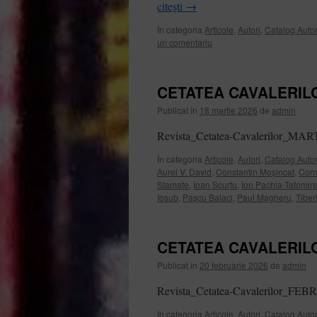
citești
→
În categoria
Articole
,
Autori
,
Catalog Autor
un comentariu
CETATEA CAVALERILOR
Publicat în
18 martie 2026
de
admin
Revista_Cetatea-Cavalerilor_MA
În categoria
Articole
,
Autori
,
Catalog Autor
Aurel V. David
,
Constantin Moșincat
,
Corn
Stamate
,
Ioan Scurtu
,
Ion Pachia-Tatomir
Iosub
,
Pașcu Balaci
,
Paul Magheru
,
Tiber
CETATEA CAVALERILOR
Publicat în
20 februarie 2026
de
admin
Revista_Cetatea-Cavalerilor_F
În categoria
Articole
,
Autori
,
Catalog Autor