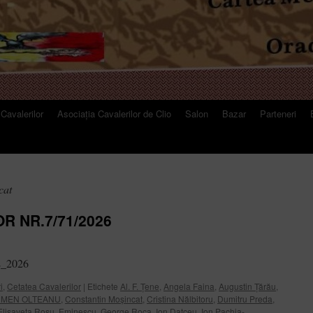
Cavalerilor
Asociația Cavalerilor de Clio
Salon
Bazar
Parteneri
cat
R NR.7/71/2026
E_2026
i
,
Cetatea Cavalerilor
|
Etichete
Al. F. Țene
,
Angela Faina
,
Augustin Țărău
,
MEN OLTEANU
,
Constantin Moșincat
,
Cristina Nălbitoru
,
Dumitru Preda
,
Elisaveta Roșu
,
Eminescu
,
George Roca
,
Ion Datceu
,
Ion Pachia-