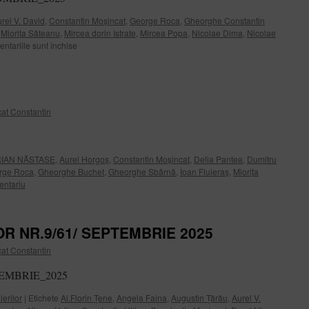
rel V. David
,
Constantin Moșincat
,
George Roca
,
Gheorghe Constantin
,
Miorița Săteanu
,
Mircea dorin Istrate
,
Mircea Popa
,
Nicolae Dima
,
Nicolae
pentru
ntariile sunt închise
Cetatea
Cavalerilor
nr.10/62/octombrie
2025
at Constantin
IAN NĂSTASE
,
Aurel Horgoș
,
Constantin Moșincat
,
Delia Pantea
,
Dumitru
rge Roca
,
Gheorghe Buchet
,
Gheorghe Sbârnă
,
Ioan Fluieraș
,
Miorița
entariu
R NR.9/61/ SEPTEMBRIE 2025
at Constantin
EPTEMBRIE_2025
erilor
|
Etichete
Al.Florin Țene
,
Angela Faina
,
Augustin Țărău
,
Aurel V.