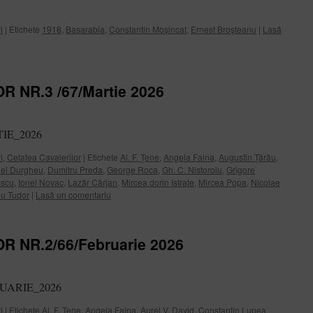
i
|
Etichete
1918
,
Basarabia
,
Constantin Moșincat
,
Ernest Broșteanu
|
Lasă
 NR.3 /67/Martie 2026
RTIE_2026
i
,
Cetatea Cavalerilor
|
Etichete
Al. F. Țene
,
Angela Faina
,
Augustin Țărău
,
el Durgheu
,
Dumitru Preda
,
George Roca
,
Gh. C. Nistoroiu
,
Grigore
escu
,
Ionel Novac
,
Lazăr Cârjan
,
Mircea dorin Istrate
,
Mircea Popa
,
Nicolae
iu Tudor
|
Lasă un comentariu
 NR.2/66/Februarie 2026
EBRUARIE_2026
i
|
Etichete
Al. F. Țene
,
Angela Faina
,
Aurel V. David
,
Constantin Lupea
,