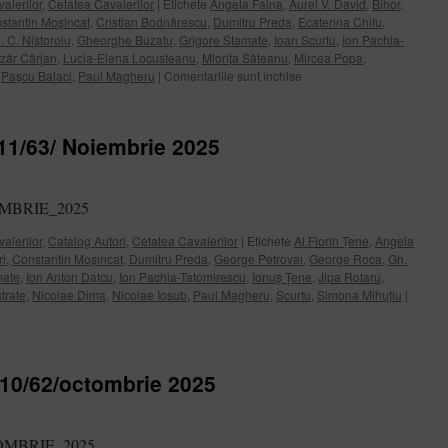
alerilor
,
Cetatea Cavalerilor
|
Etichete
Angela Faina
,
Aurel V. David
,
Bihor
,
stantin Moșincat
,
Cristian Bodnărescu
,
Dumitru Preda
,
Ecaterina Chifu
,
. C. Nistoroiu
,
Gheorghe Buzatu
,
Grigore Stamate
,
Ioan Scurtu
,
Ion Pachia-
zăr Cârjan
,
Lucia-Elena Locusteanu
,
Miorița Săteanu
,
Mircea Popa
,
pentru
,
Pașcu Balaci
,
Paul Magheru
|
Comentariile sunt închise
Cetatea
Cavalerilor
nr.12(64)/Decembrie
.11/63/ Noiembrie 2025
2025
IEMBRIE_2025
alerilor
,
Catalog Autori
,
Cetatea Cavalerilor
|
Etichete
Al.Florin Țene
,
Angela
ri
,
Constantin Moșincat
,
Dumitru Preda
,
George Petrovai
,
George Roca
,
Gh.
mate
,
Ion Anton Datcu
,
Ion Pachia-Tatomirescu
,
Ionuș Țene
,
Jipa Rotaru
,
trate
,
Nicolae Dima
,
Nicolae Iosub
,
Paul Magheru
,
Scurtu
,
Simona Mihuțiu
|
r.10/62/octombrie 2025
CTOMBRIE_2025