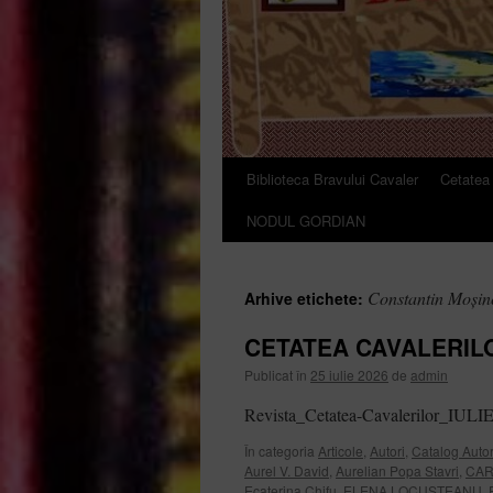
Biblioteca Bravului Cavaler
Cetatea 
Sari
NODUL GORDIAN
la
conținut
Constantin Moșin
Arhive etichete:
CETATEA CAVALERILO
Publicat în
25 iulie 2026
de
admin
Revista_Cetatea-Cavalerilor_IULI
În categoria
Articole
,
Autori
,
Catalog Autor
Aurel V. David
,
Aurelian Popa Stavri
,
CAR
Ecaterina Chifu
,
ELENA LOCUSTEANU
,