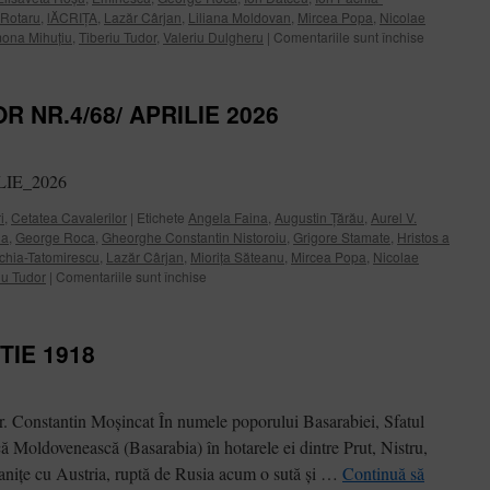
 Rotaru
,
lĂCRIȚA
,
Lazăr Cârjan
,
Liliana Moldovan
,
Mircea Popa
,
Nicolae
pentru
ona Mihuțiu
,
Tiberiu Tudor
,
Valeriu Dulgheru
|
Comentariile sunt închise
CETATEA
CAVALERI
NR.7/71/2
 NR.4/68/ APRILIE 2026
ILIE_2026
i
,
Cetatea Cavalerilor
|
Etichete
Angela Faina
,
Augustin Țărău
,
Aurel V.
da
,
George Roca
,
Gheorghe Constantin Nistoroiu
,
Grigore Stamate
,
Hristos a
chia-Tatomirescu
,
Lazăr Cârjan
,
Miorița Săteanu
,
Mircea Popa
,
Nicolae
pentru
iu Tudor
|
Comentariile sunt închise
CETATEA
CAVALERILOR
NR.4/68/
TIE 1918
APRILIE
2026
r. Constantin Moșincat În numele poporului Basarabiei, Sfatul
ă Moldovenească (Basarabia) în hotarele ei dintre Prut, Nistru,
aniţe cu Austria, ruptă de Rusia acum o sută şi …
Continuă să