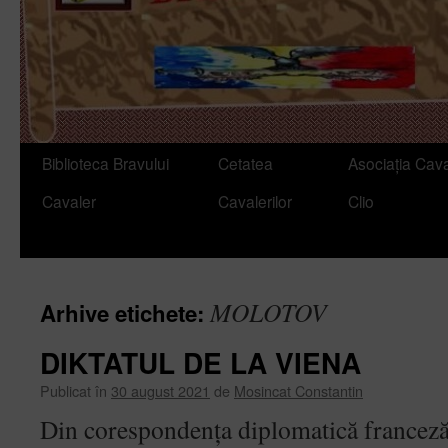
Sari
Biblioteca Bravului
Cetatea
Asociația Cava
la
Cavaler
Cavalerilor
Clio
conținut
MOLOTOV
Arhive etichete:
DIKTATUL DE LA VIENA
Publicat în
30 august 2021
de
Mosincat Constantin
Din corespondența diplomatică franceză c