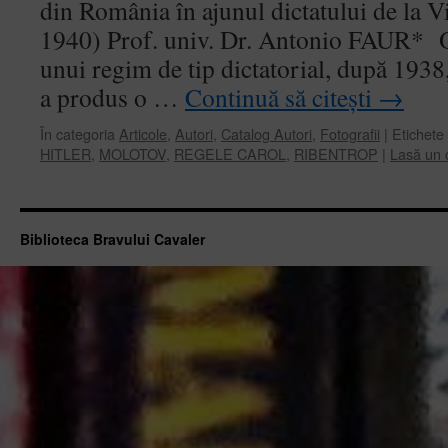
din România în ajunul dictatului de la 
1940) Prof. univ. Dr. Antonio FAUR* O
unui regim de tip dictatorial, după 1938,
a produs o …
Continuă să citești
→
În categoria
Articole
,
Autori
,
Catalog Autori
,
Fotografii
|
Etichete
HITLER
,
MOLOTOV
,
REGELE CAROL
,
RIBENTROP
|
Lasă un 
Biblioteca Bravului Cavaler