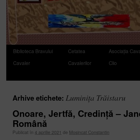
Sari
Biblioteca Bravului
Cetatea
Asociația Cava
la
Cavaler
Cavalerilor
Clio
conținut
Luminița Trăistaru
Arhive etichete:
Onoare, Jertfă, Credință – Ja
Română
Publicat în
4 aprilie 2021
de
Mosincat Constantin