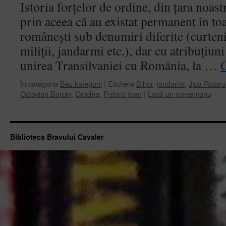
Istoria forţelor de ordine, din ţara noast
prin aceea că au existat permanent în toa
româneşti sub denumiri diferite (curteni,
miliţii, jandarmi etc.), dar cu atribuţiu
unirea Transilvaniei cu România, la …
C
În categoria
Bez kategorii
|
Etichete
Bihor
,
jandarmi
,
Jipa Rotaru
Octavian Burcin
,
Oradea
,
Pobirci Ioan
|
Lasă un comentariu
Biblioteca Bravului Cavaler