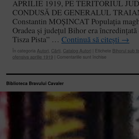
APRILIE 1919, PE TERITORIUL JU
CONDUSĂ DE GENERALUL TRAIAN MO
Constantin MOŞINCAT Populaţia maghia
Oradea şi judeţul Bihor era încredinţată c
Tisza Pista” …
Continuă să citești
→
În categoria
Autori
,
Cărți
,
Catalog Autori
|
Etichete
Bihorul sub ti
pentru
ofensiva aprilie 1919
|
Comentariile sunt închise
Ioan
Degău,
Viorel
Faur
Biblioteca Bravului Cavaler