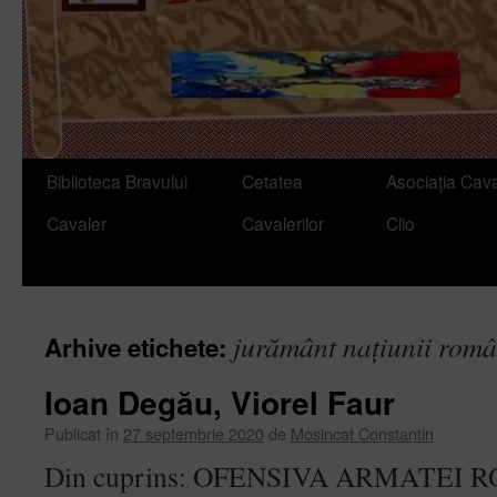
Sari
Biblioteca Bravului
Cetatea
Asociația Cava
la
Cavaler
Cavalerilor
Clio
conținut
jurământ națiunii rom
Arhive etichete:
Ioan Degău, Viorel Faur
Publicat în
27 septembrie 2020
de
Mosincat Constantin
Din cuprins: OFENSIVA ARMATEI 