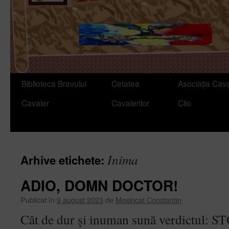
Sari
Biblioteca Bravului
Cetatea
Asociația Cava
la
Cavaler
Cavalerilor
Clio
conținut
Inima
Arhive etichete:
ADIO, DOMN DOCTOR!
Publicat în
9 august 2023
de
Mosincat Constantin
Cât de dur și inuman sună verdictul: